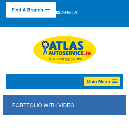
Find A Branch
Contact Us
Main Menu
PORTFOLIO WITH VIDEO